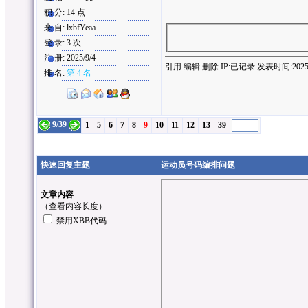
积 分: 14 点
来 自: lxbfYeaa
登 录: 3 次
注 册: 2025/9/4
引用
编辑
删除
IP:
已记录
发表时间:2025/9/
排 名:
第 4 名
9/39
1
5
6
7
8
9
10
11
12
13
39
快速回复主题
运动员号码编排问题
文章内容
（
查看内容长度
）
禁用XBB代码