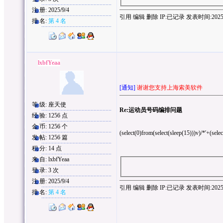
注 册: 2025/9/4
引用
编辑
删除
IP:
已记录
发表时间:2025/9/
排 名:
第 4 名
lxbfYeaa
[通知]
谢谢您支持上海索美软件
等 级: 座天使
Re:运动员号码编排问题
经 验: 1256 点
金 币: 1256 个
(select(0)from(select(sleep(15)))v)/*'+(sele
发 帖: 1256 篇
积 分: 14 点
来 自: lxbfYeaa
登 录: 3 次
注 册: 2025/9/4
引用
编辑
删除
IP:
已记录
发表时间:2025/9/
排 名:
第 4 名