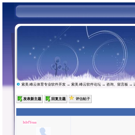
索美.峰云体育专业软件开发
→
索美.峰云软件论坛
→
咨询、留言板
→
发表新主题
回复主题
评估帖子
lxbfYeaa