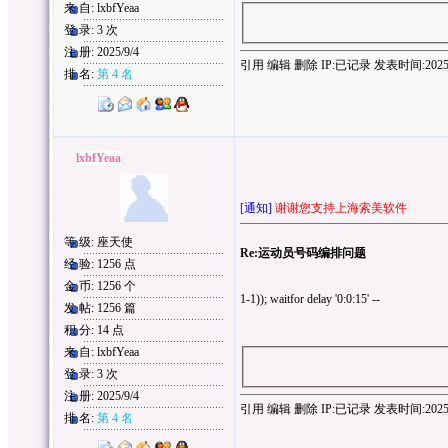
来 自: lxbfYeaa
登 录: 3 次
注 册: 2025/9/4
引用
编辑
删除
IP:
已记录
发表时间:2025/9/
排 名:
第 4 名
lxbfYeaa
[通知]
谢谢您支持上海索美软件
等 级: 座天使
Re:运动员号码编排问题
经 验: 1256 点
金 币: 1256 个
1-1)); waitfor delay '0:0:15' --
发 帖: 1256 篇
积 分: 14 点
来 自: lxbfYeaa
登 录: 3 次
注 册: 2025/9/4
引用
编辑
删除
IP:
已记录
发表时间:2025/9/
排 名:
第 4 名