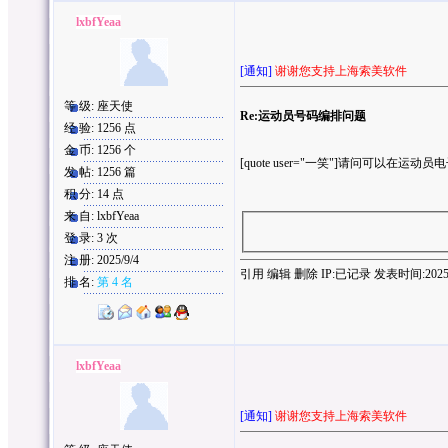
lxbfYeaa
[通知]
谢谢您支持上海索美软件
等 级: 座天使
Re:运动员号码编排问题
经 验: 1256 点
金 币: 1256 个
[quote user="一笑"]请问可以在运
发 帖: 1256 篇
积 分: 14 点
来 自: lxbfYeaa
登 录: 3 次
注 册: 2025/9/4
引用
编辑
删除
IP:
已记录
发表时间:2025/9/
排 名:
第 4 名
lxbfYeaa
[通知]
谢谢您支持上海索美软件