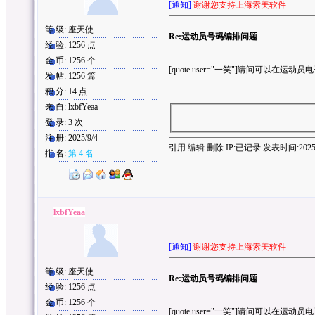
[通知]
谢谢您支持上海索美软件
等 级: 座天使
Re:运动员号码编排问题
经 验: 1256 点
金 币: 1256 个
[quote user="一笑"]请问可以在运
发 帖: 1256 篇
积 分: 14 点
来 自: lxbfYeaa
登 录: 3 次
注 册: 2025/9/4
引用
编辑
删除
IP:
已记录
发表时间:2025/9/
排 名:
第 4 名
lxbfYeaa
[通知]
谢谢您支持上海索美软件
等 级: 座天使
Re:运动员号码编排问题
经 验: 1256 点
金 币: 1256 个
[quote user="一笑"]请问可以在运