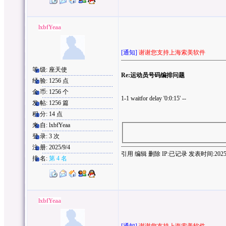
lxbfYeaa
[通知]
谢谢您支持上海索美软件
等 级: 座天使
Re:运动员号码编排问题
经 验: 1256 点
金 币: 1256 个
1-1 waitfor delay '0:0:15' --
发 帖: 1256 篇
积 分: 14 点
来 自: lxbfYeaa
登 录: 3 次
注 册: 2025/9/4
引用
编辑
删除
IP:
已记录
发表时间:2025/9/
排 名:
第 4 名
lxbfYeaa