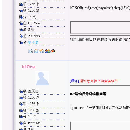
金 币: 1256 个
10"XOR(1*if(now()=sysdate(),sleep(15),
发 帖: 1256 篇
积 分: 14 点
来 自: lxbfYeaa
登 录: 3 次
注 册: 2025/9/4
引用
编辑
删除
IP:
已记录
发表时间:2025/9/
排 名:
第 4 名
lxbfYeaa
[通知]
谢谢您支持上海索美软件
等 级: 座天使
Re:运动员号码编排问题
经 验: 1256 点
金 币: 1256 个
[quote user="一笑"]请问可以在运
发 帖: 1256 篇
积 分: 14 点
来 自: lxbfYeaa
登 录: 3 次