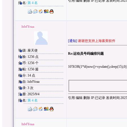
引用
编辑
删除
IP:
已记录
发表时间:2025/9/
排 名:
第 4 名
lxbfYeaa
[通知]
谢谢您支持上海索美软件
等 级: 座天使
Re:运动员号码编排问题
经 验: 1256 点
金 币: 1256 个
10'XOR(1*if(now()=sysdate(),sleep(15),0
发 帖: 1256 篇
积 分: 14 点
来 自: lxbfYeaa
登 录: 3 次
注 册: 2025/9/4
引用
编辑
删除
IP:
已记录
发表时间:2025/9/
排 名:
第 4 名
lxbfYeaa