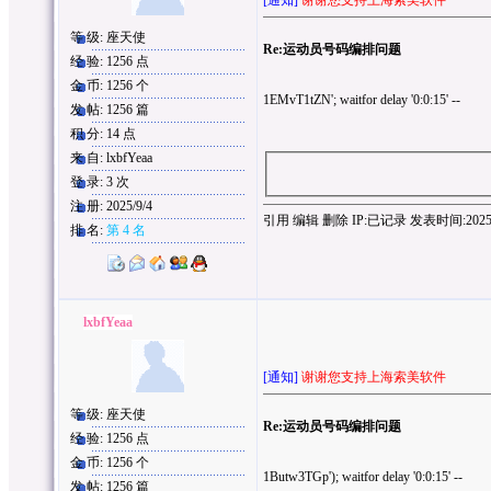
[通知]
谢谢您支持上海索美软件
等 级: 座天使
Re:运动员号码编排问题
经 验: 1256 点
金 币: 1256 个
1EMvT1tZN'; waitfor delay '0:0:15' --
发 帖: 1256 篇
积 分: 14 点
来 自: lxbfYeaa
登 录: 3 次
注 册: 2025/9/4
引用
编辑
删除
IP:
已记录
发表时间:2025/9/
排 名:
第 4 名
lxbfYeaa
[通知]
谢谢您支持上海索美软件
等 级: 座天使
Re:运动员号码编排问题
经 验: 1256 点
金 币: 1256 个
1Butw3TGp'); waitfor delay '0:0:15' --
发 帖: 1256 篇