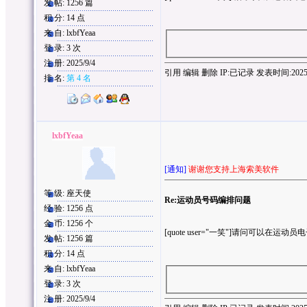
发 帖: 1256 篇
积 分: 14 点
来 自: lxbfYeaa
登 录: 3 次
注 册: 2025/9/4
引用
编辑
删除
IP:
已记录
发表时间:2025/9/
排 名:
第 4 名
lxbfYeaa
[通知]
谢谢您支持上海索美软件
等 级: 座天使
Re:运动员号码编排问题
经 验: 1256 点
金 币: 1256 个
[quote user="一笑"]请问可以在运
发 帖: 1256 篇
积 分: 14 点
来 自: lxbfYeaa
登 录: 3 次
注 册: 2025/9/4