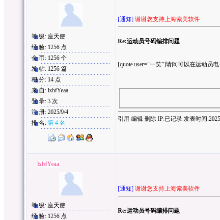
[通知]
谢谢您支持上海索美软件
等 级: 座天使
Re:运动员号码编排问题
经 验: 1256 点
金 币: 1256 个
[quote user="一笑"]请问可以在运
发 帖: 1256 篇
积 分: 14 点
来 自: lxbfYeaa
登 录: 3 次
注 册: 2025/9/4
引用
编辑
删除
IP:
已记录
发表时间:2025/9/
排 名:
第 4 名
lxbfYeaa
[通知]
谢谢您支持上海索美软件
等 级: 座天使
Re:运动员号码编排问题
经 验: 1256 点