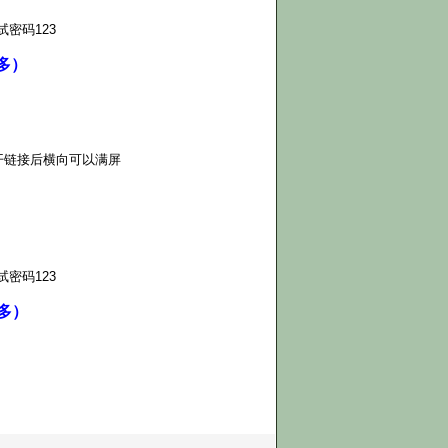
测试密码123
多）
d打开链接后横向可以满屏
测试密码123
多）