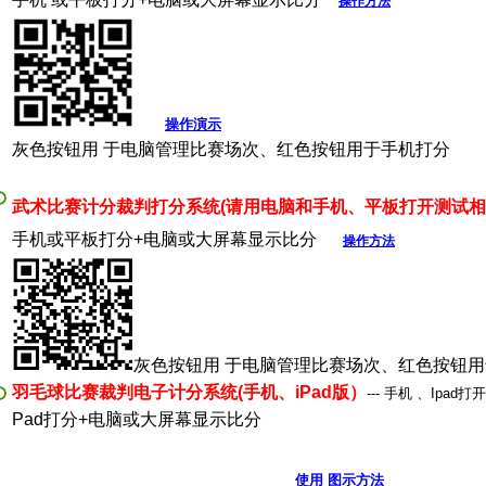
操作方法
操作演示
灰色按钮用 于电脑管理比赛场次、红色按钮用于手机打分
武术比赛计分裁判打分系统(请用电脑和手机、平板打开测试
手机或平板打分+电脑或大屏幕显示比分
操作方法
灰色按钮用 于电脑管理比赛场次、红色按钮
羽毛球比赛裁判电子计分系统(手机、iPad版）
-
-- 手机 、Ipa
Pad打分+电脑或大屏幕显示比分
使用 图示方法