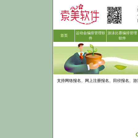
运动会编排管理软
游泳比赛编排管理
首页
件
软件
支持网络报名、网上注册报名、田径报名、游