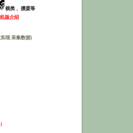
棋类 、掼蛋等
机版介绍
实现 采集数据)
能）