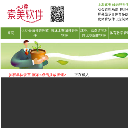
上海索美.峰云软件
动会管理系统 网络版[
屏幕显示 [] 体育多
发体育软件 [] 定制
运动会编排管理软
游泳比赛编排管理
球类、跆拳道等对
首页
体育教学管
件
软件
阵比赛编排软件
参赛单位设置 演示<点击播放按钮>
正在载入......