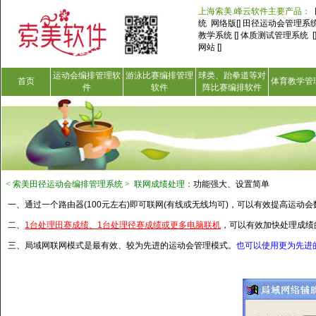
上海索美.峰云软件主要产品：
统 网络版[] 田径运动会管理系统 
教学系统 [] 体质测试管理系统 
网站 []
运动会编排管理软
游泳比赛编排管理
球类、跆拳道等对
首页
体育教学管
件
软件
阵比赛编排软件
<
索美田径运动会编排管理系统 >
联网成绩处理
：
功能强大、设置简单
一、通过一个路由器(100元左右)即可联网(有线或无线均可)，可以有效提高运动
二、
1台处理田赛成绩、1台处理径赛成绩或更多电脑联机
，可以有效加快处理成绩
三、局域网联网模式是最有效、较为先进的运动会管理模式。
也可以使用更为先进