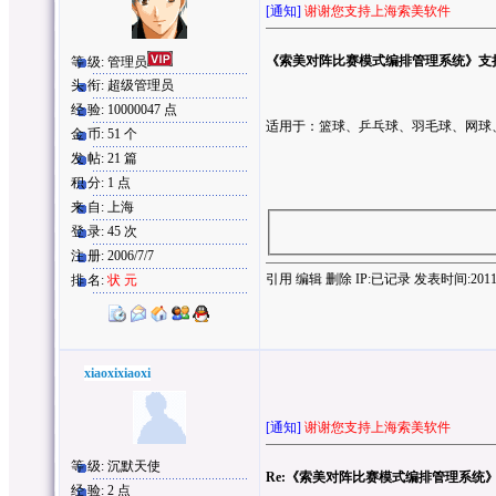
[通知]
谢谢您支持上海索美软件
《索美对阵比赛模式编排管理系统》支
等 级: 管理员
头 衔: 超级管理员
经 验: 10000047 点
适用于：篮球、乒乓球、羽毛球
、
网球
金 币: 51 个
发 帖: 21 篇
积 分: 1 点
来 自: 上海
登 录: 45 次
注 册: 2006/7/7
引用
编辑
删除
IP:
已记录
发表时间:2011/4/
排 名:
状 元
xiaoxixiaoxi
[通知]
谢谢您支持上海索美软件
等 级: 沉默天使
Re:《索美对阵比赛模式编排管理系统
经 验: 2 点