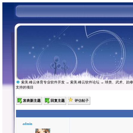
索美.峰云体育专业软件开发
→
索美.峰云软件论坛
→
球类、武术、跆
支持的项目
发表新主题
回复主题
评估帖子
admin