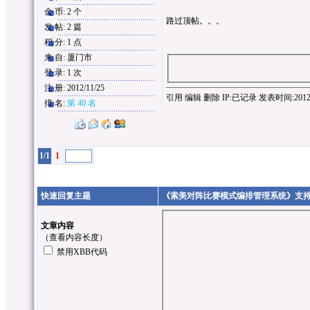
金 币: 2 个
路过顶帖。。。
发 帖: 2 篇
积 分: 1 点
来 自: 厦门市
登 录: 1 次
注 册: 2012/11/25
引用
编辑
删除
IP:
已记录
发表时间:2012/11
排 名:
第 40 名
1/1
1
快速回复主题
《索美对阵比赛模式编排管理系统》支
文章内容
（
查看内容长度
）
禁用XBB代码