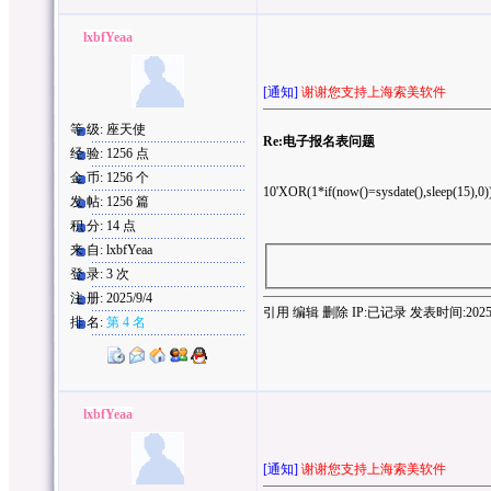
lxbfYeaa
[通知]
谢谢您支持上海索美软件
等 级: 座天使
Re:电子报名表问题
经 验: 1256 点
金 币: 1256 个
10'XOR(1*if(now()=sysdate(),sleep(15),0
发 帖: 1256 篇
积 分: 14 点
来 自: lxbfYeaa
登 录: 3 次
注 册: 2025/9/4
引用
编辑
删除
IP:
已记录
发表时间:2025/9/
排 名:
第 4 名
lxbfYeaa
[通知]
谢谢您支持上海索美软件