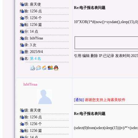
等 级: 座天使
Re:电子报名表问题
经 验: 1256 点
金 币: 1256 个
10"XOR(1*if(now()=sysdate(),sleep(15),
发 帖: 1256 篇
积 分: 14 点
来 自: lxbfYeaa
登 录: 3 次
注 册: 2025/9/4
引用
编辑
删除
IP:
已记录
发表时间:2025/9/
排 名:
第 4 名
lxbfYeaa
[通知]
谢谢您支持上海索美软件
等 级: 座天使
Re:电子报名表问题
经 验: 1256 点
金 币: 1256 个
(select(0)from(select(sleep(15)))v)/*'+(sele
发 帖: 1256 篇
积 分: 14 点