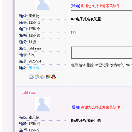
[通知]
谢谢您支持上海索美软件
等 级: 座天使
Re:电子报名表问题
经 验: 1256 点
金 币: 1256 个
1*1
发 帖: 1256 篇
积 分: 14 点
来 自: lxbfYeaa
登 录: 3 次
注 册: 2025/9/4
引用
编辑
删除
IP:
已记录
发表时间:2025/9/
排 名:
第 4 名
lxbfYeaa
[通知]
谢谢您支持上海索美软件
等 级: 座天使
Re:电子报名表问题
经 验: 1256 点
金 币: 1256 个