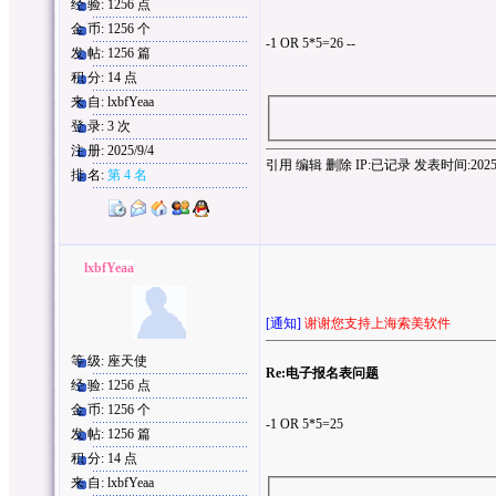
经 验: 1256 点
金 币: 1256 个
-1 OR 5*5=26 --
发 帖: 1256 篇
积 分: 14 点
来 自: lxbfYeaa
登 录: 3 次
注 册: 2025/9/4
引用
编辑
删除
IP:
已记录
发表时间:2025/9/
排 名:
第 4 名
lxbfYeaa
[通知]
谢谢您支持上海索美软件
等 级: 座天使
Re:电子报名表问题
经 验: 1256 点
金 币: 1256 个
-1 OR 5*5=25
发 帖: 1256 篇
积 分: 14 点
来 自: lxbfYeaa