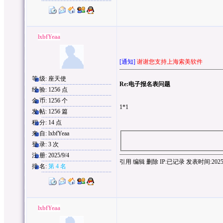
lxbfYeaa
[通知]
谢谢您支持上海索美软件
等 级: 座天使
Re:电子报名表问题
经 验: 1256 点
金 币: 1256 个
1*1
发 帖: 1256 篇
积 分: 14 点
来 自: lxbfYeaa
登 录: 3 次
注 册: 2025/9/4
引用
编辑
删除
IP:
已记录
发表时间:2025/9/
排 名:
第 4 名
lxbfYeaa