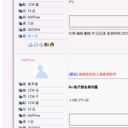
1*1
发 帖: 1256 篇
积 分: 14 点
来 自: lxbfYeaa
登 录: 3 次
注 册: 2025/9/4
引用
编辑
删除
IP:
已记录
发表时间:2025/9/
排 名:
第 4 名
lxbfYeaa
[通知]
谢谢您支持上海索美软件
等 级: 座天使
Re:电子报名表问题
经 验: 1256 点
金 币: 1256 个
-1 OR 5*5=26
发 帖: 1256 篇
积 分: 14 点
来 自: lxbfYeaa
登 录: 3 次