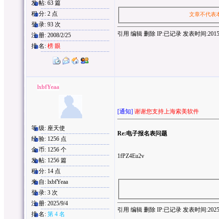
发 帖: 63 篇
积 分: 2 点
文章不代表
登 录: 93 次
引用
编辑
删除
IP:
已记录
发表时间:2015/11
注 册: 2008/2/25
排 名:
榜 眼
lxbfYeaa
[通知]
谢谢您支持上海索美软件
等 级: 座天使
Re:电子报名表问题
经 验: 1256 点
金 币: 1256 个
1fPZ4Eu2v
发 帖: 1256 篇
积 分: 14 点
来 自: lxbfYeaa
登 录: 3 次
注 册: 2025/9/4
引用
编辑
删除
IP:
已记录
发表时间:2025/9/
排 名:
第 4 名