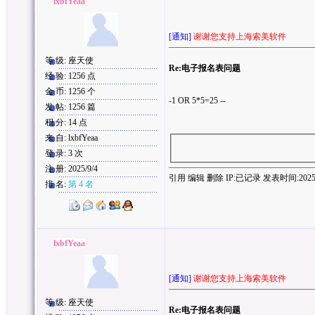
lxbfYeaa
[通知]
谢谢您支持上海索美软件
等 级: 座天使
Re:电子报名表问题
经 验: 1256 点
金 币: 1256 个
-1 OR 5*5=25 --
发 帖: 1256 篇
积 分: 14 点
来 自: lxbfYeaa
登 录: 3 次
注 册: 2025/9/4
引用
编辑
删除
IP:
已记录
发表时间:2025/9/
排 名:
第 4 名
lxbfYeaa
[通知]
谢谢您支持上海索美软件
等 级: 座天使
Re:电子报名表问题