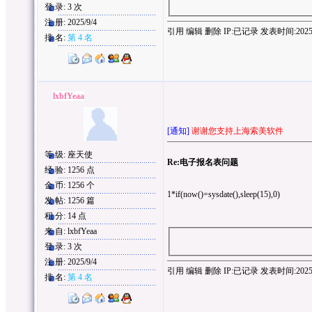
登 录: 3 次
注 册: 2025/9/4
引用
编辑
删除
IP:
已记录
发表时间:2025/9/
排 名:
第 4 名
lxbfYeaa
[通知]
谢谢您支持上海索美软件
等 级: 座天使
Re:电子报名表问题
经 验: 1256 点
金 币: 1256 个
1*if(now()=sysdate(),sleep(15),0)
发 帖: 1256 篇
积 分: 14 点
来 自: lxbfYeaa
登 录: 3 次
注 册: 2025/9/4
引用
编辑
删除
IP:
已记录
发表时间:2025/9/
排 名:
第 4 名