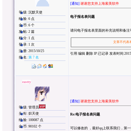
[通知]
谢谢您支持上海索美软件
等 级: 沉默天使
电子报名表问题
经 验: 6 点
金 币: 6 个
请问电子报名表里面的补充说明和备注
发 帖: 2 篇
积 分: 1 点
文章不代表
登 录: 1 次
注 册: 2015/10/25
引用
编辑
删除
IP:
已记录
发表时间:2015/10
排 名:
第 7 名
eastty
[通知]
谢谢您支持上海索美软件
等 级: 管理员
头 衔: 炽天使
Re:电子报名表问题
经 验: 100087 点
金 币: 90102 个
可以修改的 ，最好qq上联系我们，第