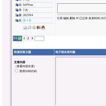
来 自: lxbfYeaa
登 录: 3 次
注 册: 2025/9/4
引用
编辑
删除
IP:
已记录
发表时间:2025/9/
排 名:
第 4 名
1/3
1
2
3
快速回复主题
电子报名表问题
文章内容
（
查看内容长度
）
禁用XBB代码