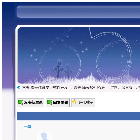
索美.峰云体育专业软件开发
→
索美.峰云软件论坛
→
咨询、留言板
→
发表新主题
回复主题
评估帖子
一笑