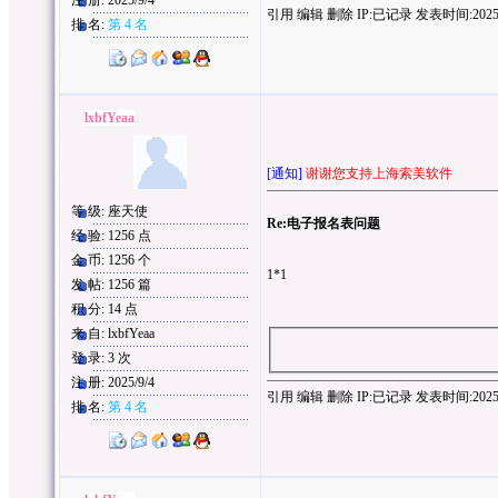
注 册: 2025/9/4
引用
编辑
删除
IP:
已记录
发表时间:2025/9/
排 名:
第 4 名
lxbfYeaa
[通知]
谢谢您支持上海索美软件
等 级: 座天使
Re:电子报名表问题
经 验: 1256 点
金 币: 1256 个
1*1
发 帖: 1256 篇
积 分: 14 点
来 自: lxbfYeaa
登 录: 3 次
注 册: 2025/9/4
引用
编辑
删除
IP:
已记录
发表时间:2025/9/
排 名:
第 4 名